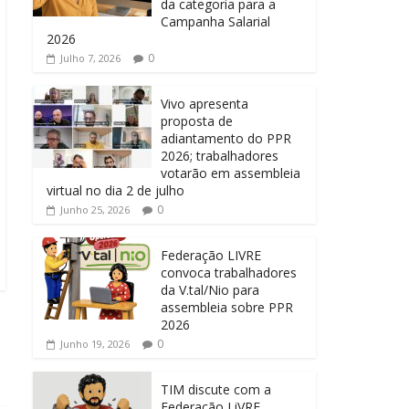
da categoria para a
Campanha Salarial
2026
0
Julho 7, 2026
Vivo apresenta
proposta de
adiantamento do PPR
2026; trabalhadores
votarão em assembleia
virtual no dia 2 de julho
0
Junho 25, 2026
Federação LIVRE
convoca trabalhadores
da V.tal/Nio para
assembleia sobre PPR
2026
0
Junho 19, 2026
TIM discute com a
Federação LiVRE