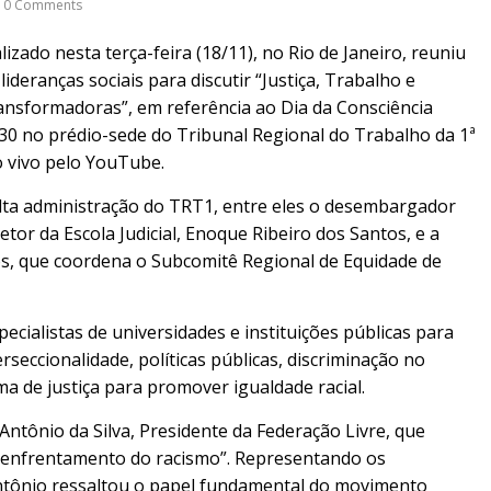
0 Comments
lizado nesta terça-feira (18/11), no Rio de Janeiro, reuniu
ideranças sociais para discutir “Justiça, Trabalho e
ansformadoras”, em referência ao Dia da Consciência
30 no prédio-sede do Tribunal Regional do Trabalho da 1ª
 vivo pelo YouTube.
lta administração do TRT1, entre eles o desembargador
retor da Escola Judicial, Enoque Ribeiro dos Santos, e a
, que coordena o Subcomitê Regional de Equidade de
ecialistas de universidades e instituições públicas para
seccionalidade, políticas públicas, discriminação no
ma de justiça para promover igualdade racial.
 Antônio da Silva, Presidente da Federação Livre, que
 o enfrentamento do racismo”. Representando os
ntônio ressaltou o papel fundamental do movimento