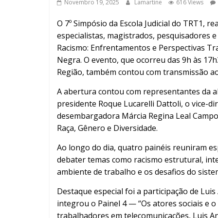
Novembro 19, 2025
Lamartine
616 Views
O 7º Simpósio da Escola Judicial do TRT1, rea
especialistas, magistrados, pesquisadores e l
Racismo: Enfrentamentos e Perspectivas Tr
Negra. O evento, que ocorreu das 9h às 17h
Região, também contou com transmissão ao
A abertura contou com representantes da a
presidente Roque Lucarelli Dattoli, o vice-di
desembargadora Márcia Regina Leal Campos
Raça, Gênero e Diversidade.
Ao longo do dia, quatro painéis reuniram esp
debater temas como racismo estrutural, inter
ambiente de trabalho e os desafios do siste
Destaque especial foi a participação de Luis
integrou o Painel 4 — “Os atores sociais e
trabalhadores em telecomunicações, Luis A